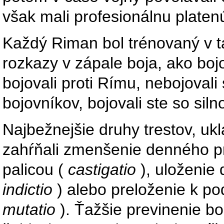
však mali profesionálnu plate
Každý Riman bol trénovaný v ta
rozkazy v zápale boja, ako boj
bojovali proti Rímu, nebojovali
bojovníkov, bojovali ste so sil
Najbežnejšie druhy trestov, u
zahŕňali zmenšenie denného pr
palicou (
castigatio
), uloženie 
indictio
) alebo preloženie k po
mutatio
). Ťažšie previnenie bo