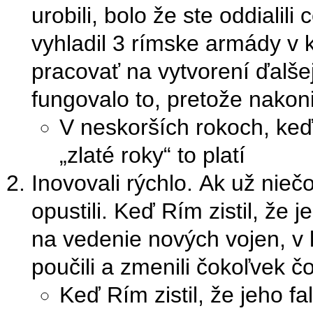
urobili, bolo že ste oddialil
vyhladil 3 rímske armády v
pracovať na vytvorení ďalše
fungovalo to, pretože nakoni
V neskorších rokoch, keď 
„zlaté roky“ to platí
Inovovali rýchlo. Ak už nieč
opustili. Keď Rím zistil, že 
na vedenie nových vojen, v k
poučili a zmenili čokoľvek čo
Keď Rím zistil, že jeho f