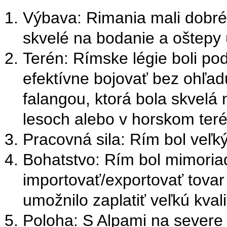
Výbava: Rimania mali dobré 
skvelé na bodanie a oštepy 
Terén: Rímske légie boli pod
efektívne bojovať bez ohľad
falangou, ktorá bola skvelá 
lesoch alebo v horskom ter
Pracovná sila: Rím bol veľký 
Bohatstvo: Rím bol mimoria
importovať/exportovať tovar
umožnilo zaplatiť veľkú kva
Poloha: S Alpami na severe