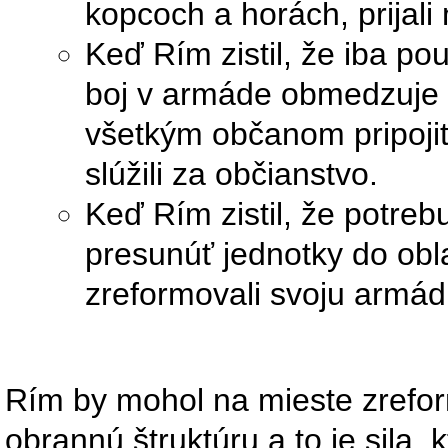
kopcoch a horách, prijali 
Keď Rím zistil, že iba pou
boj v armáde obmedzuje i
všetkým občanom pripoji
slúžili za občianstvo.
Keď Rím zistil, že potrebu
presunúť jednotky do obl
zreformovali svoju armád
Rím by mohol na mieste zrefor
obrannú štruktúru a to je sila,