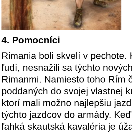
4. Pomocníci
Rimania boli skvelí v pechote.
ľudí, nesnažili sa týchto novýc
Rimanmi. Namiesto toho Rím ča
poddaných do svojej vlastnej 
ktorí mali možno najlepšiu jaz
týchto jazdcov do armády. Keď 
ľahká skautská kavaléria je úža