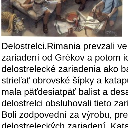
Delostrelci.Rimania prevzali ve
zariadení od Grékov a potom ic
delostrelecké zariadenia ako bal
strieľať obrovské šípky a kata
mala päťdesiatpäť balist a des
delostrelci obsluhovali tieto za
Boli zodpovední za výrobu, pr
delostreleckých zariadení. Kat