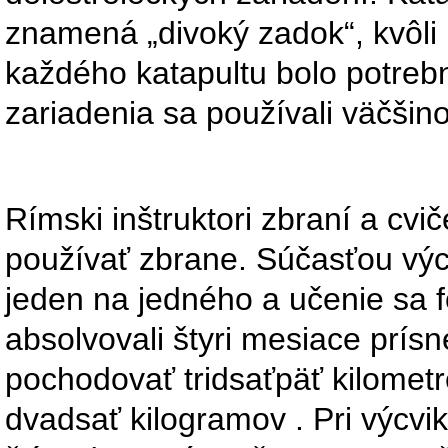
znamená „divoký zadok“, kvôli
každého katapultu bolo potreb
zariadenia sa používali väčšino
Rímski inštruktori zbraní a cvi
používať zbrane. Súčasťou výcv
jeden na jedného a učenie sa 
absolvovali štyri mesiace prís
pochodovať tridsaťpäť kilometr
dvadsať kilogramov . Pri výcvik