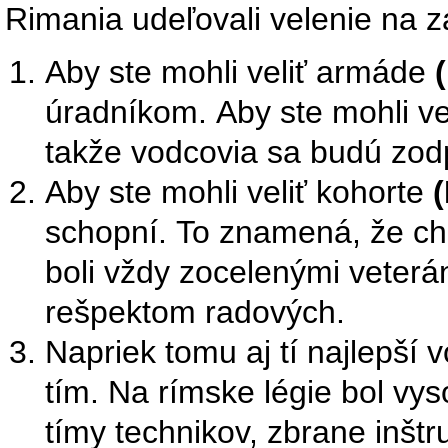
Rimania udeľovali velenie na z
Aby ste mohli veliť armáde
úradníkom. Aby ste mohli vel
takže vodcovia sa budú zod
Aby ste mohli veliť kohorte
(
schopní. To znamená, že chlap
boli vždy zocelenými veter
rešpektom radových.
Napriek tomu aj tí najlepší 
tím. Na rímske légie bol vys
tímy technikov, zbrane inštruk