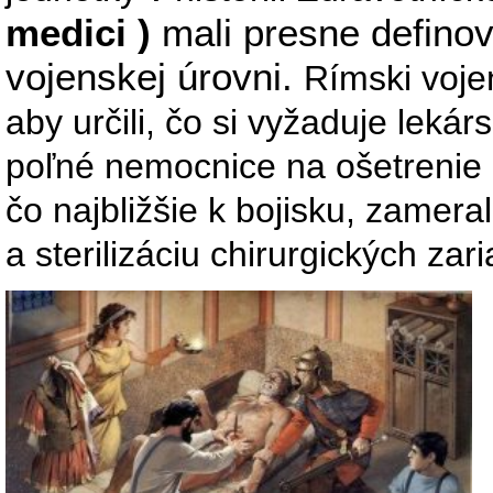
medici )
mali presne definov
vojenskej úrovni.
Rímski vojen
aby určili, čo si vyžaduje leká
poľné nemocnice na ošetrenie 
čo najbližšie k bojisku, zamera
a sterilizáciu chirurgických za