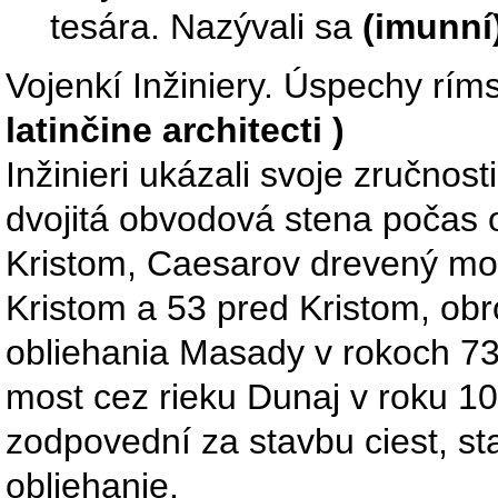
tesára. Nazývali sa
(imunní
Vojenkí Inžiniery. Úspechy rím
latinčine architecti )
Inžinieri ukázali svoje zručnos
dvojitá obvodová stena počas o
Kristom, Caesarov drevený mos
Kristom a 53 pred Kristom, ob
obliehania Masady v rokoch 73
most cez rieku Dunaj v roku 105
zodpovední za stavbu ciest, st
obliehanie.