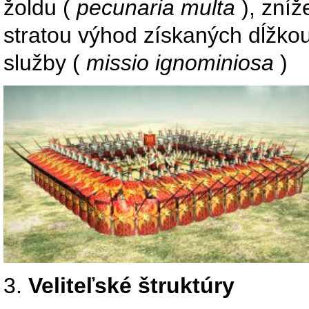
žoldu (
pecunaria multa
), zníž
stratou výhod získaných dĺžko
služby (
missio ignominiosa
)
3.
Veliteľské štruktúry