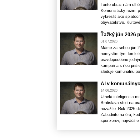
Tento obraz nám dlhé 
Komunistický režim p
vykresliť ako spiatočn
obyvateľstvo. Kultové 
Ťažký jún 2026 p
01.07.2026
Máme za sebou jún 20
nemyslím tým len letn
pravdepodobne jedným 
kampaň a s ňou prišie
sleduje komunálnu poli
AI v komunálny
14.06.2026
Umelá inteligencia m
Bratislava stojí na p
nezažilo. Rok 2026 de
Zabudnite na éru, ked
sponzorov, najväčšie 