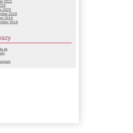
uár 2021
2020
ár 2020
mber 2019
ber 2019
ember 2019
kazy
da.sk
pty
rogram