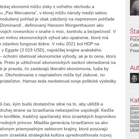
litickej ekonómii môžu zisky z voľného obchodu a
 „Pax Mercatoria“, v ktorej môžu národy medzi sebou
ednodušený pohľad je však založený na nepresnom pohľade
 Dominandi
, definovaný Hansom Morgenthauom ako
Šta
vojich rovesníkov v snahe o moc, kontrolu a bezpečnosť. V
nom mrkvu ekonomických výhod ako opatrenie, ktoré má
Poče
tup zdanlivo fungoval dobre. V roku 2021 bol HDP na
Celk
 v Egypte (3 019 USD), najväčšej krajine arabského
Prie
 – ochotní obetovať ekonomické výhody, ak je to cena, ktorú
teľa. Preto je užitočnosť ekonomických sankcií obmedzená na
Aut
 je pravda, čo zastávajú liberálni ekonómovia, ľudia by
jne. Obchodovanie s nepriateľom môže byť ziskové, no
iateľstvo. Hamas teda neobetoval svoje politické výsledky
Kat
li čas, kým budú dostatočne silné na to, aby ublížili a
ekon
 druhej strane sa Izraelčania nebezpečne uspokojili. Keďže
Ener
 konflikte, tradičný sparťanský étos izraelských bojovníkov
histó
Neza
odných princov. Mladšia generácia Izraelčanov sa ako
polit
ovatívnym priemyselným sektorom krajiny, ktoré posúvajú
Ukraj
asom izraelská strategická kultúra uprednostňovala rozvoj