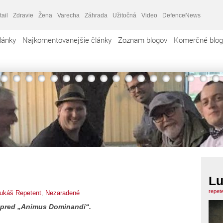
tail
Zdravie
Žena
Varecha
Záhrada
Užitočná
Video
DefenceNews
lánky
Najkomentovanejšie články
Zoznam blogov
Komerčné blog
Lu
repet
ukáš Repetent
,
Nezaradené
pred „Animus Dominandi“.