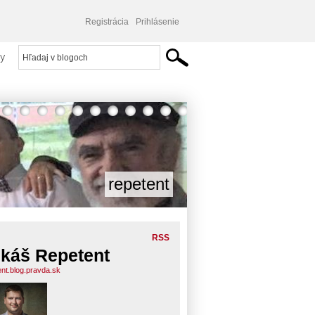
Registrácia
Prihlásenie
y
repetent
RSS
káš Repetent
ent.blog.pravda.sk