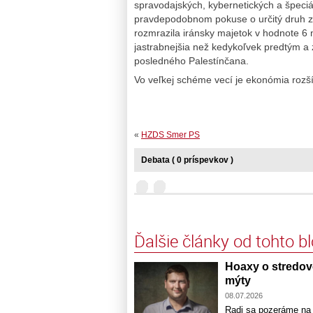
spravodajských, kybernetických a špeciá
pravdepodobnom pokuse o určitý druh z
rozmrazila iránsky majetok v hodnote 6 
jastrabnejšia než kedykoľvek predtým a z
posledného Palestínčana.
Vo veľkej schéme vecí je ekonómia rozšír
«
HZDS Smer PS
Debata ( 0 príspevkov )
Ďalšie články od tohto b
Hoaxy o stredove
mýty
08.07.2026
Radi sa pozeráme na s