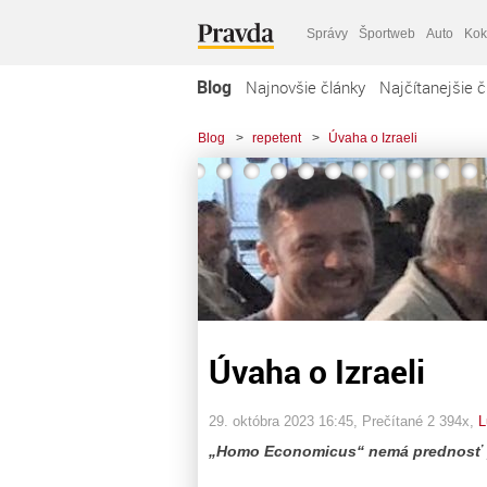
Správy
Športweb
Auto
Kok
Blog
Najnovšie články
Najčítanejšie č
Blog
>
repetent
>
Úvaha o Izraeli
Úvaha o Izraeli
29. októbra 2023 16:45
, Prečítané 2 394x,
L
„Homo Economicus“ nemá prednosť 