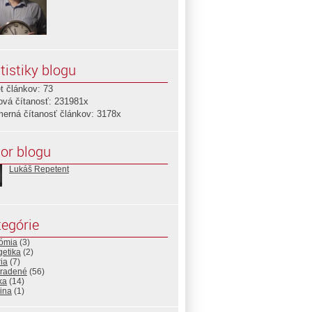
tistiky blogu
t článkov: 73
ová čítanosť: 231981x
merná čítanosť článkov: 3178x
or blogu
Lukáš Repetent
egórie
ómia
(3)
getika
(2)
ria
(7)
radené
(56)
ika
(14)
ina
(1)