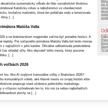
febr
desaťročia systematicky vtĺkalo do hláv socialistické školstvo.
jún 
janu
otreboval Katolícku cirkev a náboženstvo vo všeobecnosti
dece
ícku, krvilačnú mašinériu, ktorá len potláčala vedu a terorizovala
októ
filmy [...]
sept
rimátora Matúša Valla
Od
Fotky
26 a na bratislavskom magistráte začína byť poriadne horúco. A
Prav
é teploty. Pre súčasného primátora Matúša Valla bol tento mesiac
Rece
z najťažších v jeho kariére. Oficiálne odštartovala predvolebná
Šport
TV p
l čas skladať účty. Ako obyvateľ tohto mesta, ktorý pozorne
tiku, [...]
ch voľbách 2026
ení hru. Ako AI ovplyvní komunálne voľby v Bratislave 2026?
rahu komunálnych volieb, aké hlavné mesto vo svojej histórii ešte
finitívne prepisuje staré učebnice politického marketingu.
y o víťazovi rozhodovalo len to, kto má za sebou najbohatších
bilboardové plochy na [...]