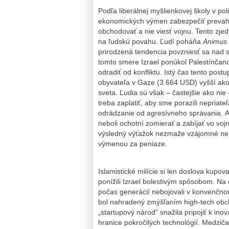
Podľa liberálnej myšlienkovej školy v po
ekonomických výmen zabezpečiť prevahu
obchodovať a nie viesť vojnu. Tento zj
na ľudskú povahu. Ľudí poháňa
Animus
prirodzená tendencia povzniesť sa nad s
tomto smere Izrael ponúkol Palestínča
odradiť od konfliktu. Istý čas tento pos
obyvateľa v Gaze (3 664 USD) vyšší ako
sveta. Ľudia sú však – častejšie ako nie
treba zaplatiť, aby sme porazili nepria
odrádzanie od agresívneho správania. Ak
neboli ochotní zomierať a zabíjať vo vo
výsledný výťažok nezmaže vzájomné nepr
výmenou za peniaze.
Islamistické milície si len doslova kupova
ponížili Izrael bolestivým spôsobom. Na
počas generácií nebojovali v konvenčnom
bol nahradený zmýšľaním high-tech obch
„startupový národ“ snažila pripojiť k in
hranice pokročilých technológií. Medzič