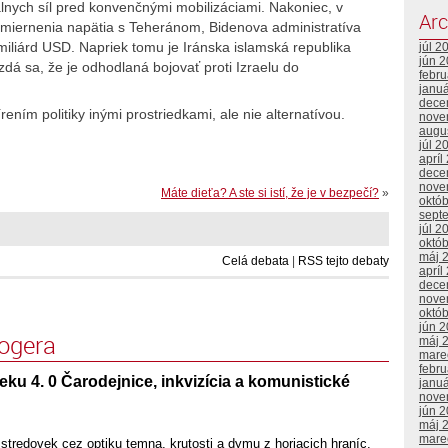
lnych síl pred konvenčnými mobilizáciami. Nakoniec, v
Arc
miernenia napätia s Teheránom, Bidenova administratíva
miliárd USD. Napriek tomu je Iránska islamská republika
júl 2
jún 
dá sa, že je odhodlaná bojovať proti Izraelu do
febr
janu
dece
ením politiky inými prostriedkami, ale nie alternatívou.
nove
augu
júl 2
apríl
dece
nove
Máte dieťa? A ste si istí, že je v bezpečí?
»
októ
sept
júl 2
októ
máj 
Celá debata
|
RSS tejto debaty
apríl
dece
nove
októ
jún 
logera
máj 
mare
febr
ku 4. 0 Čarodejnice, inkvizícia a komunistické
janu
nove
jún 
máj 
mare
tredovek cez optiku temna, krutosti a dymu z horiacich hraníc.